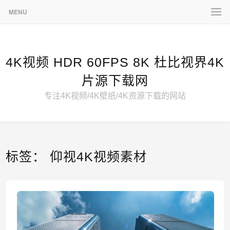
MENU
4K视频 HDR 60FPS 8K 杜比视界4K
片源下载网
专注4K视频/4K壁纸/4K资源下载的网站
标签：
仰视4K视频素材