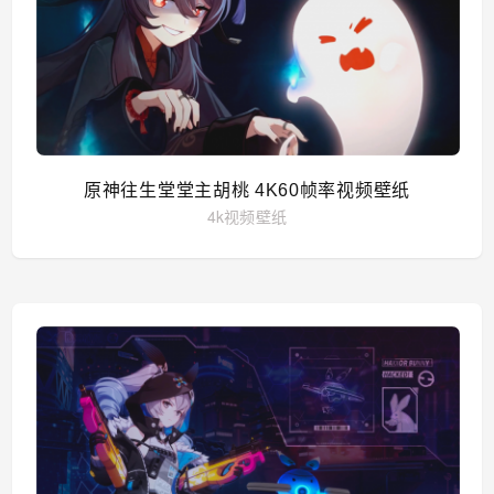
原神往生堂堂主胡桃 4K60帧率视频壁纸
4k视频壁纸