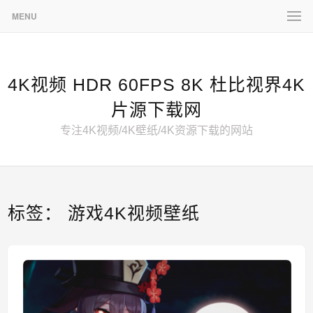
MENU
4K视频 HDR 60FPS 8K 杜比视界4K
片源下载网
专注4K视频/4K壁纸/4K资源下载的网站
标签：
游戏4K视频壁纸