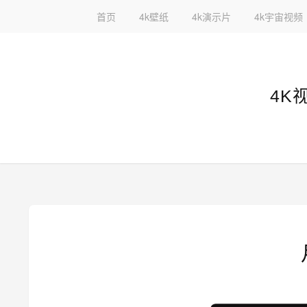
首页
4k壁纸
4k演示片
4k宇宙视频
4K