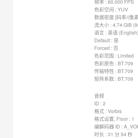
帧率 : 60.000 FPS
色彩空间 : YUV
数据密度 [码率/(像素*帧
流大小 : 4.74 GiB (
语言 : 英语 (English
Default : 是
Forced : 否
色彩范围 : Limited
色彩原色 : BT.709
传输特性 : BT.709
矩阵系数 : BT.709
音频
ID : 2
格式 : Vorbis
格式设置, Floor : 1
编解码器 ID : A_VO
时长 : 31 分 54 秒