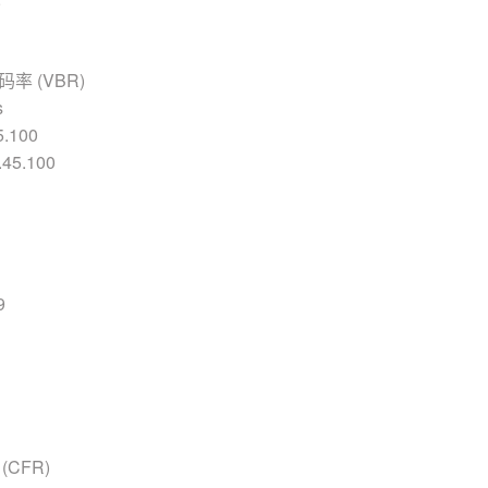
率 (VBR)
s
.100
45.100
9
(CFR)