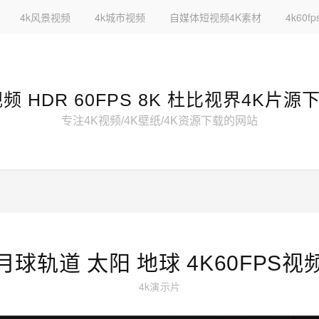
4k风景视频
4k城市视频
自媒体短视频4K素材
4k60
视频 HDR 60FPS 8K 杜比视界4K片源
专注4K视频/4K壁纸/4K资源下载的网站
月球轨道 太阳 地球 4K60FPS视
4k演示片