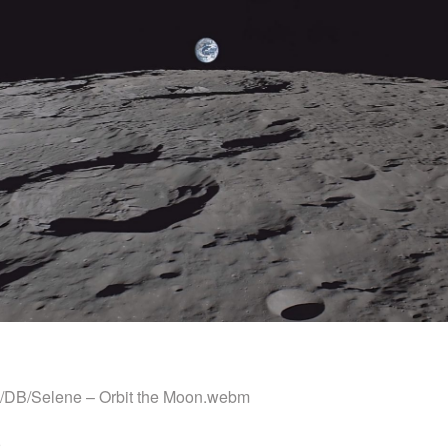
DB/Selene – Orbit the Moon.webm
2