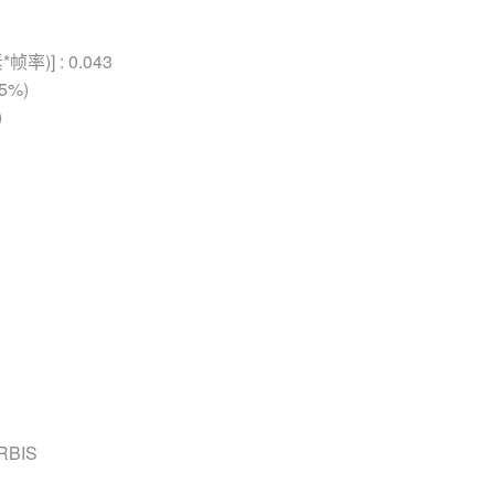
率)] : 0.043
95%)
)
RBIS