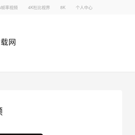
fps帧率视频
4K杜比视界
8K
个人中心
下载网
频