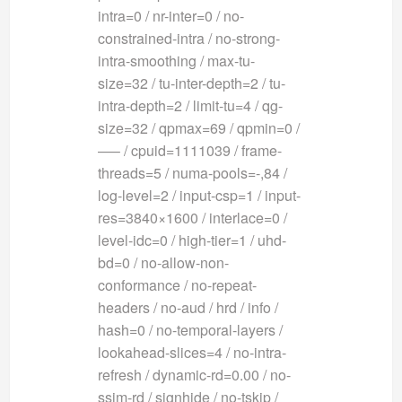
intra=0 / nr-inter=0 / no-
constrained-intra / no-strong-
intra-smoothing / max-tu-
size=32 / tu-inter-depth=2 / tu-
intra-depth=2 / limit-tu=4 / qg-
size=32 / qpmax=69 / qpmin=0 /
—– / cpuid=1111039 / frame-
threads=5 / numa-pools=-,84 /
log-level=2 / input-csp=1 / input-
res=3840×1600 / interlace=0 /
level-idc=0 / high-tier=1 / uhd-
bd=0 / no-allow-non-
conformance / no-repeat-
headers / no-aud / hrd / info /
hash=0 / no-temporal-layers /
lookahead-slices=4 / no-intra-
refresh / dynamic-rd=0.00 / no-
ssim-rd / signhide / no-tskip /