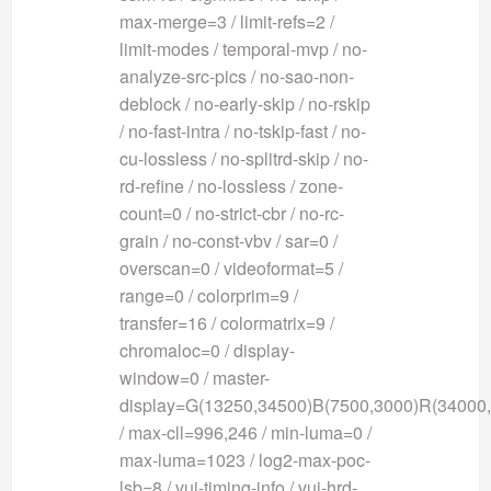
max-merge=3 / limit-refs=2 /
limit-modes / temporal-mvp / no-
analyze-src-pics / no-sao-non-
deblock / no-early-skip / no-rskip
/ no-fast-intra / no-tskip-fast / no-
cu-lossless / no-splitrd-skip / no-
rd-refine / no-lossless / zone-
count=0 / no-strict-cbr / no-rc-
grain / no-const-vbv / sar=0 /
overscan=0 / videoformat=5 /
range=0 / colorprim=9 /
transfer=16 / colormatrix=9 /
chromaloc=0 / display-
window=0 / master-
display=G(13250,34500)B(7500,3000)R(34000
/ max-cll=996,246 / min-luma=0 /
max-luma=1023 / log2-max-poc-
lsb=8 / vui-timing-info / vui-hrd-