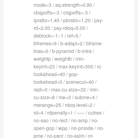
mode=3 / aq-strength=0.90 /
cbqpoffs=-3 / crqpoffs=-3 /
ipratio=1.40 / pbratio=1.20 / psy-
rd=2.00 / psy-rdoq=5.00 /
deblock=-1:-1 / ref=5 /
bframes=9 / b-adapt=2 / bframe-
bias=0 / b-pyramid / b-intra /
weightp / weightb / min-
keyint=23 / max-keyint=300 / rc-
lookahead=40 / gop-
lookahead=0 / scenecut=40 /
radl=0 / max-cu-size=32 / min-
cu-size=8 / me=3 / subme=4 /
merange=25 / rdoq-level=2 /
rd=4 / rdpenalty=1 / —– / cutree /
no-sao / no-rect / no-amp / no-
open-gop / wpp / no-pmode / no-
pme / no-psnr / no-ssim / nr-