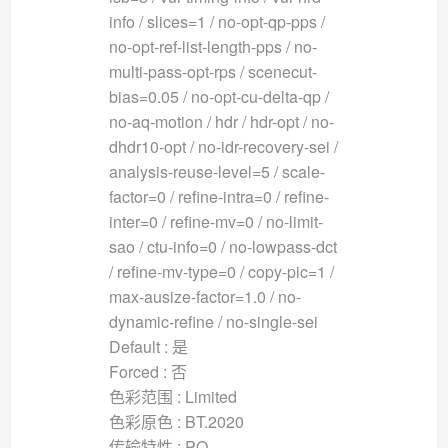
info / slices=1 / no-opt-qp-pps /
no-opt-ref-list-length-pps / no-
multi-pass-opt-rps / scenecut-
bias=0.05 / no-opt-cu-delta-qp /
no-aq-motion / hdr / hdr-opt / no-
dhdr10-opt / no-idr-recovery-sei /
analysis-reuse-level=5 / scale-
factor=0 / refine-intra=0 / refine-
inter=0 / refine-mv=0 / no-limit-
sao / ctu-info=0 / no-lowpass-dct
/ refine-mv-type=0 / copy-pic=1 /
max-ausize-factor=1.0 / no-
dynamic-refine / no-single-sei
Default : 是
Forced : 否
色彩范围 : Limited
色彩原色 : BT.2020
传输特性 : PQ