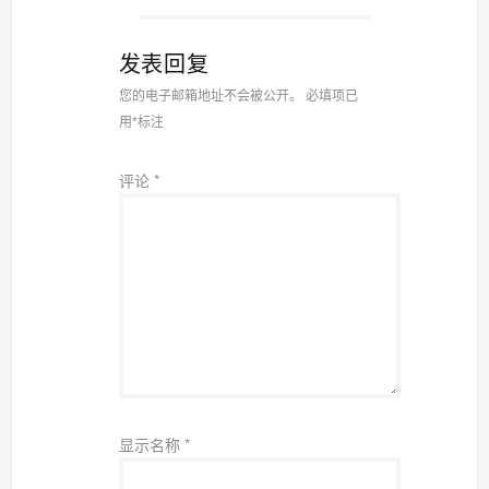
发表回复
您的电子邮箱地址不会被公开。
必填项已
用
*
标注
评论
*
显示名称
*