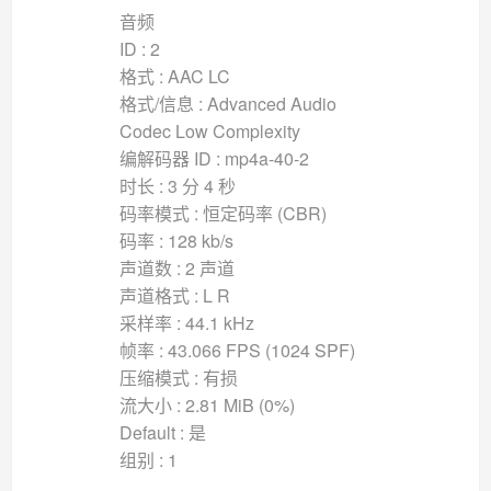
音频
ID : 2
格式 : AAC LC
格式/信息 : Advanced Audio
Codec Low Complexity
编解码器 ID : mp4a-40-2
时长 : 3 分 4 秒
码率模式 : 恒定码率 (CBR)
码率 : 128 kb/s
声道数 : 2 声道
声道格式 : L R
采样率 : 44.1 kHz
帧率 : 43.066 FPS (1024 SPF)
压缩模式 : 有损
流大小 : 2.81 MiB (0%)
Default : 是
组别 : 1