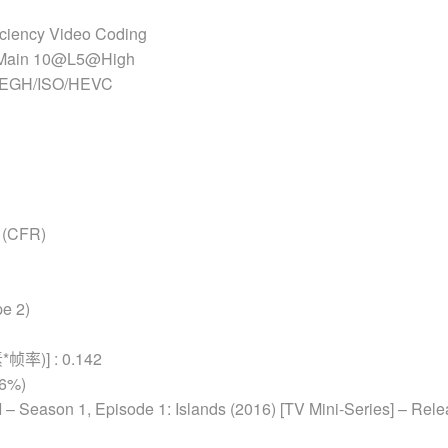
ciency Video Coding
 Main 10@L5@High
EGH/ISO/HEVC
(CFR)
e 2)
率)] : 0.142
86%)
I – Season 1, Episode 1: Islands (2016) [TV Mini-Series] – Rele