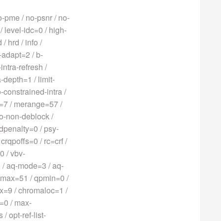
pme / no-psnr / no-
 level-idc=0 / high-
 hrd / info /
-adapt=2 / b-
ntra-refresh /
-depth=1 / limit-
o-constrained-intra /
e=7 / merange=57 /
ao-non-deblock /
 rdpenalty=0 / psy-
crqpoffs=0 / rc=crf /
0 / vbv-
0 / aq-mode=3 / aq-
 qpmax=51 / qpmin=0 /
ix=9 / chromaloc=1 /
=0 / max-
/ opt-ref-list-