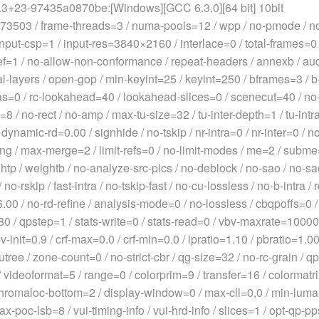
23-97435a0870be:[Windows][GCC 6.3.0][64 bit] 10bit
03 / frame-threads=3 / numa-pools=12 / wpp / no-pmode / no-
 input-csp=1 / input-res=3840×2160 / interlace=0 / total-frames=0 /
ref=1 / no-allow-non-conformance / repeat-headers / annexb / aud /
-layers / open-gop / min-keyint=25 / keyint=250 / bframes=3 / b
s=0 / rc-lookahead=40 / lookahead-slices=0 / scenecut=40 / no-i
8 / no-rect / no-amp / max-tu-size=32 / tu-inter-depth=1 / tu-intra
 dynamic-rd=0.00 / signhide / no-tskip / nr-intra=0 / nr-inter=0 / n
ing / max-merge=2 / limit-refs=0 / no-limit-modes / me=2 / subm
tp / weightb / no-analyze-src-pics / no-deblock / no-sao / no-s
 no-rskip / fast-intra / no-tskip-fast / no-cu-lossless / no-b-intra /
.00 / no-rd-refine / analysis-mode=0 / no-lossless / cbqpoffs=0 / 
0 / qpstep=1 / stats-write=0 / stats-read=0 / vbv-maxrate=10000
-init=0.9 / crf-max=0.0 / crf-min=0.0 / ipratio=1.10 / pbratio=1.0
utree / zone-count=0 / no-strict-cbr / qg-size=32 / no-rc-grain /
 videoformat=5 / range=0 / colorprim=9 / transfer=16 / colormatr
hromaloc-bottom=2 / display-window=0 / max-cll=0,0 / min-luma
poc-lsb=8 / vui-timing-info / vui-hrd-info / slices=1 / opt-qp-pps 