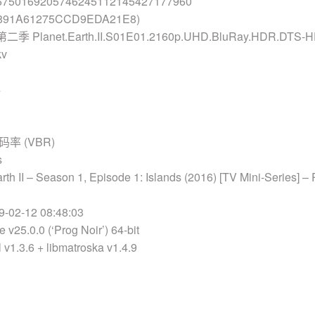
6750169205746245112145427177960
8891A61275CCD9EDA21E8)
lanet.Earth.II.S01E01.2160p.UHD.BluRay.HDR.DTS-HD
kv
4
率 (VBR)
s
 II – Season 1, Episode 1: Islands (2016) [TV Mini-Series] – 
02-12 08:48:03
5.0.0 (‘Prog Noir’) 64-bit
.3.6 + libmatroska v1.4.9