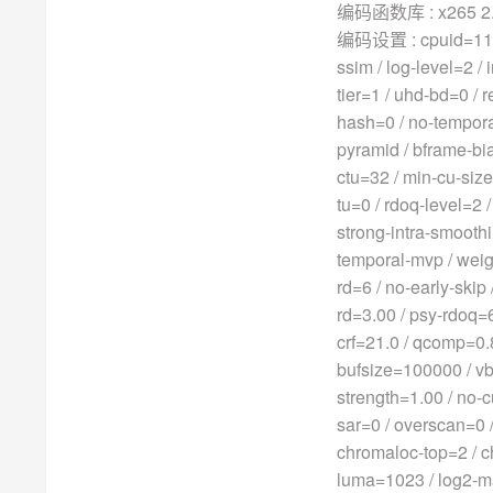
编码函数库 : x265 2.3+
编码设置 : cpuid=11735
ssim / log-level=2 /
tier=1 / uhd-bd=0 / 
hash=0 / no-temporal
pyramid / bframe-bia
ctu=32 / min-cu-size=
tu=0 / rdoq-level=2 /
strong-intra-smooth
temporal-mvp / weigh
rd=6 / no-early-skip /
rd=3.00 / psy-rdoq=6
crf=21.0 / qcomp=0.8
bufsize=100000 / vbv
strength=1.00 / no-c
sar=0 / overscan=0 /
chromaloc-top=2 / c
luma=1023 / log2-max-