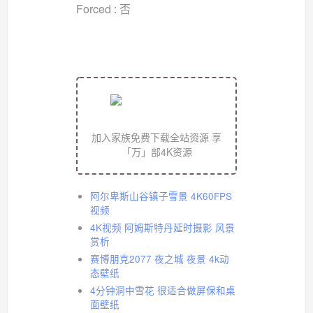
Forced : 否
加入家族免费下载全站资源 享
「万」部4K资源
阿尔卑斯山谷镇子雪景 4K60FPS
视频
4K视频 阿姆斯特丹延时摄影 风景
赏析
赛博朋克2077 夜之城 夜景 4k动
态壁纸
4分钟洞中雪花 很适合做屏保和桌
面壁纸