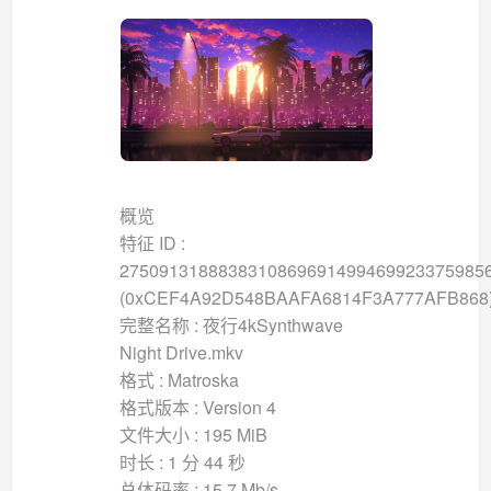
概览
特征 ID :
2750913188838310869691499469923375985
(0xCEF4A92D548BAAFA6814F3A777AFB868
完整名称 : 夜行4kSynthwave
Night Drive.mkv
格式 : Matroska
格式版本 : Version 4
文件大小 : 195 MiB
时长 : 1 分 44 秒
总体码率 : 15.7 Mb/s