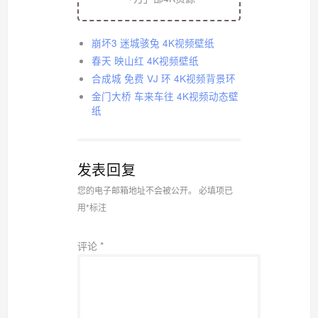
崩坏3 迷城骇兔 4K视频壁纸
春天 映山红 4K视频壁纸
合成城 免费 VJ 环 4K视频背景环
金门大桥 车来车往 4K视频动态壁
纸
发表回复
您的电子邮箱地址不会被公开。
必填项已
用
*
标注
评论
*