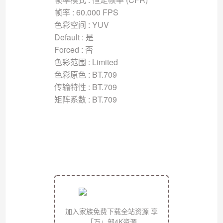
帧率 : 60.000 FPS
色彩空间 : YUV
Default : 是
Forced : 否
色彩范围 : Limited
色彩原色 : BT.709
传输特性 : BT.709
矩阵系数 : BT.709
加入家族免费下载全站资源 享
「万」部4K资源