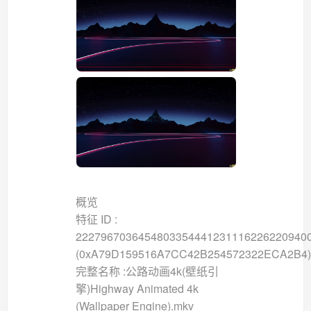
概览
特征 ID :
2227967036454803354441231116226220940
(0xA79D159516A7CC42B254572322ECA2B4)
完整名称 :公路动画4k(壁纸引
擎)Highway Animated 4k
(Wallpaper Engine).mkv