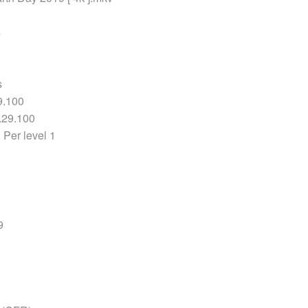
4
s
.100
29.100
 Per level 1
9