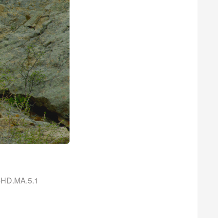
-HD.MA.5.1