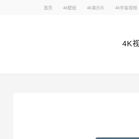
首页
4k壁纸
4k演示片
4k宇宙视频
4K