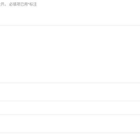
公开。
必填项已用
*
标注