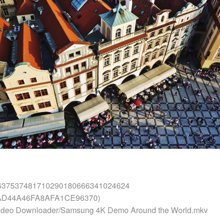
637537481710290180666341024624
AD44A46FA8AFA1CE96370)
 Downloader/Samsung 4K Demo Around the World.mkv