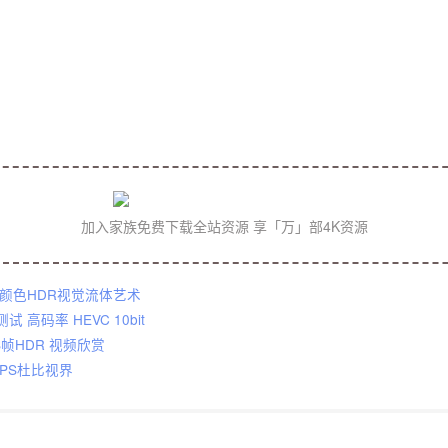
加入家族免费下载全站资源 享「万」部4K资源
宏颜色HDR视觉流体艺术
测试 高码率 HEVC 10bit
PS帧HDR 视频欣赏
0FPS杜比视界