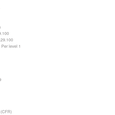
4
s
.100
29.100
 Per level 1
9
(CFR)