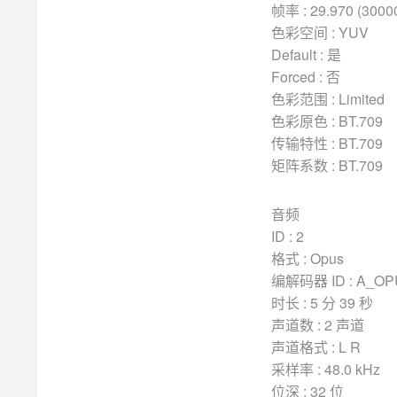
帧率 : 29.970 (3000
色彩空间 : YUV
Default : 是
Forced : 否
色彩范围 : Limited
色彩原色 : BT.709
传输特性 : BT.709
矩阵系数 : BT.709
音频
ID : 2
格式 : Opus
编解码器 ID : A_OP
时长 : 5 分 39 秒
声道数 : 2 声道
声道格式 : L R
采样率 : 48.0 kHz
位深 : 32 位