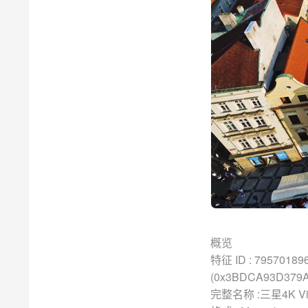
概览
特征 ID : 79570189
(0x3BDCA93D379
完整名称 :三星4K Video