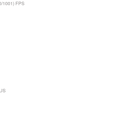
0/1001) FPS
US