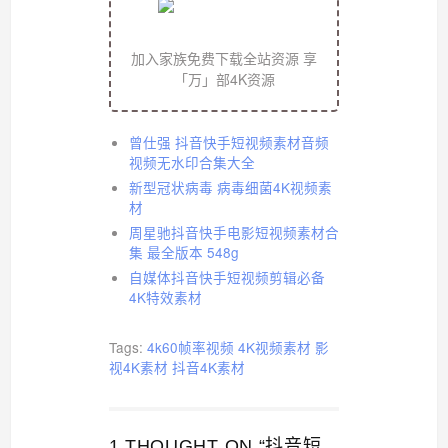
加入家族免费下载全站资源 享
「万」部4K资源
曾仕强 抖音快手短视频素材音频
视频无水印合集大全
新型冠状病毒 病毒细菌4K视频素
材
周星驰抖音快手电影短视频素材合
集 最全版本 548g
自媒体抖音快手短视频剪辑必备
4K特效素材
Tags:
4k60帧率视频
4K视频素材
影
视4K素材
抖音4K素材
1 THOUGHT ON “抖音短