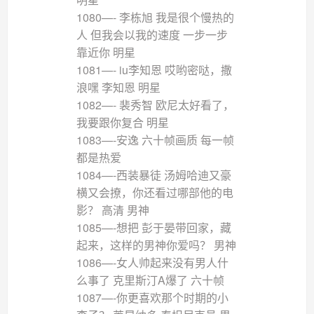
1080—- 李栋旭 我是很个慢热的
人 但我会以我的速度 一步一步
靠近你 明星
1081—- iu李知恩 哎哟密哒，撒
浪嘿 李知恩 明星
1082—- 裴秀智 欧尼太好看了，
我要跟你复合 明星
1083—-安逸 六十帧画质 每一帧
都是热爱
1084—-西装暴徒 汤姆哈迪又豪
横又会撩，你还看过哪部他的电
影？ 高清 男神
1085—-想把 彭于晏带回家，藏
起来，这样的男神你爱吗？ 男神
1086—-女人帅起来没有男人什
么事了 克里斯汀A爆了 六十帧
1087—-你更喜欢那个时期的小