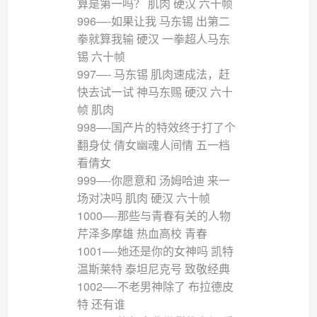
算是第一吗？ 肌肉 硬汉 六十帧
996—-如果让我 马东锡 出第二
拳就算我输 硬汉 一拳超人马东
锡 六十帧
997—- 马东锡 肌肉速成法，赶
快去试一试 神马东赐 硬汉 六十
帧 肌肉
998—-国产片的特效终于打了个
翻身仗 倩女幽魂人间情 五一档
看倩女
999—-你愿意和 汤姆哈迪 来一
场对决吗 肌肉 硬汉 六十帧
1000—-那些与青春有关的人物
芹泽多摩雄 热血高校 青春
1001—-她还是你的女神吗 凯特
温斯莱特 泰坦尼克号 致敬经典
1002—-不老男神除了 布拉德皮
特 还有谁