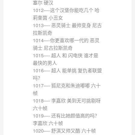
塞尔 硬汉
1012—-这个汉堡你能吃几个 哈
莉奎茵 小丑女
1013—- 恶灵骑士 最帅变身 尼古
拉斯凯奇
1014—-你更喜欢哪一代的 恶灵
骑士 尼古拉斯凯奇
1015—- 超人 和 闪电侠 谁才是
最快的男人
1016—- 超人 能单挑 复仇者联盟
吗？
1017—- 狐尼克和朱迪嘟嘟 六十
帧
1018—- 李嘉欣 美到无可挑剔呀
六十帧
1019—- 还有比她颜值高的吗？
李嘉欣 六十帧
1020—- 舒淇又帅又酷 六十帧