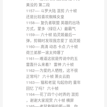
美没的 第二段
1157—- 斗罗大陆 混剪 六十帧
还是比较喜欢蜘蛛女皇
1158—- 复仇者联盟 英雄的出场
方式，蒙多（绿巨人）最霸气
1159—- 六十帧 焰灵姬最后一
弹，剪辑时发现我恋爱了 焰灵姬
1160—- 高清 动态 卡点 六十帧
荷兰弟那一滚太帅爆了
1161—-难道这就是传说中的五
雷轰什么来着？ 雷神 六十帧
1162—-为爱的人牺牲，这不很
正常吗？ 六十帧 萧炎云韵
1163—- 猫和老鼠 勾起你的 童年
回忆 了吗？ 六十帧
1164—-花了四个小时弄的 混剪
，谢谢大家观赏 六十帧 横屏
1165—-老鼠救猫的那一跳，你