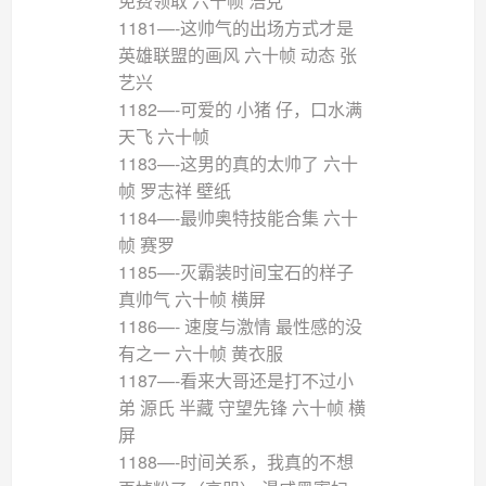
免费领取 六十帧 浩克
1181—-这帅气的出场方式才是
英雄联盟的画风 六十帧 动态 张
艺兴
1182—-可爱的 小猪 仔，口水满
天飞 六十帧
1183—-这男的真的太帅了 六十
帧 罗志祥 壁纸
1184—-最帅奥特技能合集 六十
帧 赛罗
1185—-灭霸装时间宝石的样子
真帅气 六十帧 横屏
1186—- 速度与激情 最性感的没
有之一 六十帧 黄衣服
1187—-看来大哥还是打不过小
弟 源氏 半藏 守望先锋 六十帧 横
屏
1188—-时间关系，我真的不想