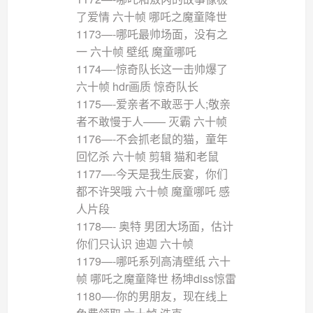
了爱情 六十帧 哪吒之魔童降世
1173—-哪吒最帅场面，没有之
一 六十帧 壁纸 魔童哪吒
1174—-惊奇队长这一击帅爆了
六十帧 hdr画质 惊奇队长
1175—-爱亲者不敢恶于人;敬亲
者不敢慢于人—— 灭霸 六十帧
1176—-不会抓老鼠的猫，童年
回忆杀 六十帧 剪辑 猫和老鼠
1177—-今天是我生辰宴，你们
都不许哭哦 六十帧 魔童哪吒 感
人片段
1178—- 奥特 男团大场面，估计
你们只认识 迪迦 六十帧
1179—-哪吒系列高清壁纸 六十
帧 哪吒之魔童降世 杨坤diss惊雷
1180—-你的男朋友，现在线上