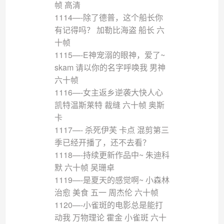
帧 高清
1114—-除了德普，这个船长你
有记得吗？ 加勒比海盗 船长 六
十帧
1115—-E神宠溺的眼神，爱了~
skam 请以你的名字呼唤我 男神
六十帧
1116—-女主返乡逆袭大快人心
凯特温斯莱特 裁缝 六十帧 奥斯
卡
1117—- 杀死伊芙 卡点 混剪第三
季已经开播了，还不去看？
1118—-持续更新作品中~ 朱迪科
默 六十帧 吴珊卓
1119—-是夏天的感觉啊~ 小森林
治愈 美食 五一 周杰伦 六十帧
1120—-小雀斑的电影总是能打
动我 万物理论 霍金 小雀斑 六十