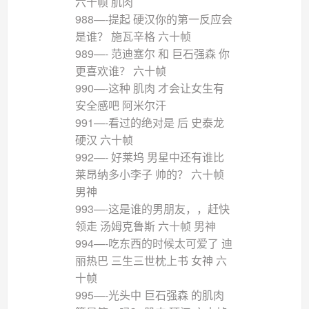
六十帧 肌肉
988—-提起 硬汉你的第一反应会
是谁？ 施瓦辛格 六十帧
989—- 范迪塞尔 和 巨石强森 你
更喜欢谁？ 六十帧
990—-这种 肌肉 才会让女生有
安全感吧 阿米尔汗
991—-看过的绝对是 后 史泰龙
硬汉 六十帧
992—- 好莱坞 男星中还有谁比
莱昂纳多小李子 帅的？ 六十帧
男神
993—-这是谁的男朋友，，赶快
领走 汤姆克鲁斯 六十帧 男神
994—-吃东西的时候太可爱了 迪
丽热巴 三生三世枕上书 女神 六
十帧
995—-光头中 巨石强森 的肌肉