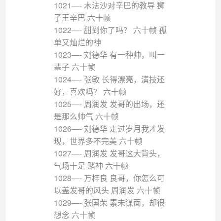
1021—- 木法沙对辛巴的教导 狮
子王辛巴 六十帧
1022—- 甜到你了吗？ 六十帧 孤
单又灿烂的神
1023—- 刘德华 有一种帅，叫一
辈子 六十帧
1024—- 张敏 长得漂亮，演技还
好，喜欢吗？ 六十帧
1025—- 周润发 发哥的出场，还
是那么帅气 六十帧
1026—- 刘德华 走过岁月我才发
现，世界多不完美 六十帧
1027—- 周润发 发哥这大背头，
气场十足 赌神 六十帧
1028—- 万梓良 良哥，你怎么可
以盖发哥的风头 周润发 六十帧
1029—- 张国荣 素未谋面，却很
想念 六十帧