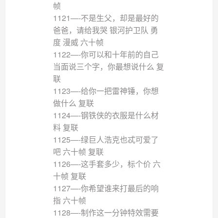
帧
1121—-不是生父，却是最好的
爸爸，请给我哭 银河护卫队 勇
度 漫威 六十帧
1122—-你可以和十年前的自己
当面说三个字，你最想说什么 复
联
1123—-给你一把雷神锤，你想
做什么 复联
1124—-钢铁侠的衣服是什么材
料 复联
1125—-绿巨人浩克也忒可爱了
吧 六十帧 复联
1126—-这手套多少，标个价 六
十帧 复联
1127—-你希望谁来打最后的响
指 六十帧
1128—-制作这一分钟特效需要