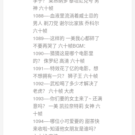
李子？ 莱昂纳多 泰坦尼克号 男
神 六十帧
1088—-血液里流淌着威士忌的
男人 剃刀党 谢尔比家族 乔科尔
六十帧
1089—-这样的 一美我心都碎了
不要再哭了 六十帧BGM：
1090—-猜猜这是哪个电影里
的？ 侏罗纪 高清 六十帧
1091—-特效花了亿的电影，想
不想拥有一只？ 狮子王 六十帧
1092—-武松喝了多少才解决了
老虎？ 六十帧 大虎
1093—-你们要的女主来了~ 还满
意吗？ 一美 凯拉奈特莉 女神 六
十帧
1094—-哪位小可爱要的 甜茶快
来收啦~知道他女朋友是谁吗？