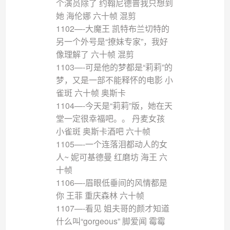
个演员除了 约翰尼德普我只想到
她 海伦娜 六十帧 混剪
1102—-大魔王 凯特布兰切特的
另一个外号是“撩妹专家”，我好
像理解了 六十帧 混剪
1103—-可是他的梦都是“莉莉”的
梦，又是一部不能释怀的电影 小
雀斑 六十帧 奥斯卡
1104—-今天是“莉莉”版，她在天
堂一定很幸福吧。。 丹麦女孩
小雀斑 奥斯卡酒吧 六十帧
1105—-一个连落泪都动人的女
人~ 妮可基德曼 红磨坊 海王 六
十帧
1106—-眉眼低垂间的风情都是
你 王菲 重庆森林 六十帧
1107—-看见 姐夫哥的颜才知道
什么叫“gorgeous” 脚爱闻 霉霉