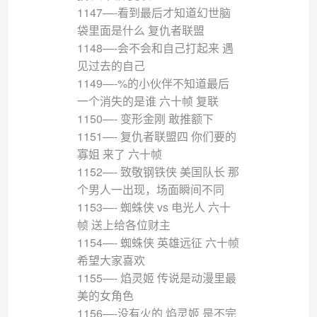
1147—-看到最后才知道幻世脑
袋里面是什么 复仇者联盟
1148—-会不会和自己打起来 遇
见过去的自己
1149—-%的小伙伴不知道最后
一个消失的是谁 六十帧 复联
1150—- 变形金刚 敢推额下
1151—- 复仇者联盟四 你们要的
寡姐 来了 六十帧
1152—- 致敬钢铁侠 美国队长 那
个男人一出现，场面瞬间不同
1153—- 蜘蛛侠 vs 电光人 六十
帧 送上给各位财主
1154—- 蜘蛛侠 英雄远征 六十帧
希望大家喜欢
1155—- 焰灵姬 传说是动漫里最
美的女角色
1156—-没有火的 焰灵姬 是不完