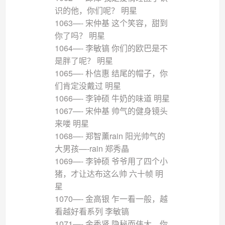
识的他，你们呢？ 明星
1063—- 宋仲基 这个笑容，甜到
你了吗？ 明星
1064—- 李敏镐 你们的欧巴是不
是胖了呢？ 明星
1065—- 朴信惠 结尾的帽子，你
们肯定没戴过 明星
1066—- 李钟硕 牛奶的味道 明星
1067—- 宋仲基 帅气的健身镜头
来喽 明星
1068—- 郑智薰rain 阳光帅气的
大男孩—-rain 郑秀晶
1069—- 李钟硕 爷爷用了四个小
猪，才让达布这么帅 六十帧 明
星
1070—- 金高银 乍一看一般，越
看越好看系列 李敏镐
1071—- 金秀贤 隐秘而伟大，你