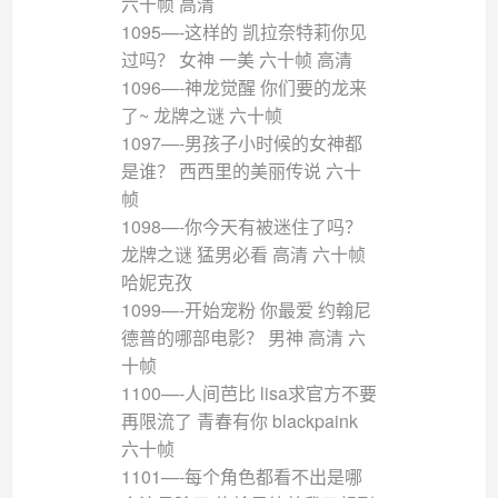
六十帧 高清
1095—-这样的 凯拉奈特莉你见
过吗？ 女神 一美 六十帧 高清
1096—-神龙觉醒 你们要的龙来
了~ 龙牌之谜 六十帧
1097—-男孩子小时候的女神都
是谁？ 西西里的美丽传说 六十
帧
1098—-你今天有被迷住了吗？
龙牌之谜 猛男必看 高清 六十帧
哈妮克孜
1099—-开始宠粉 你最爱 约翰尼
德普的哪部电影？ 男神 高清 六
十帧
1100—-人间芭比 lisa求官方不要
再限流了 青春有你 blackpaink
六十帧
1101—-每个角色都看不出是哪