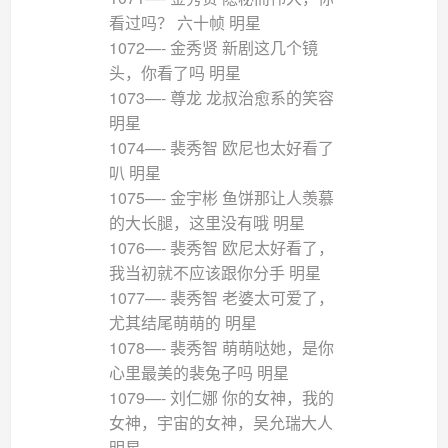
看过吗？ 六十帧 明星
1072—- 金秀贤 新剧这几个镜
头，你看了吗 明星
1073—- 尊龙 龙叔治愈系的笑容
明星
1074—- 裴秀智 欧尼也太好看了
叭 明星
1075—- 金宇彬 鱼饼那让人羡慕
的大长腿，这里没有哦 明星
1076—- 裴秀智 欧尼太好看了，
我当初就不应该跟你分手 明星
1077—- 裴秀智 老婆太可爱了，
尤其结尾萌萌的 明星
1078—- 裴秀智 萌萌哒她，是你
心里最美的裴兔子吗 明星
1079—- 刘仁娜 你的女神，我的
女神，宇宙的女神，吴允瑞大人
明星