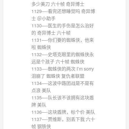
多少美刀 六十帧 奇异博士
1129—-看完还想睡觉吗 奇异博
士 ＠小助手
1130—-医生的手伤是怎么治好
的 奇异博士 六十帧
1131—-你们要的蜘蛛侠，他来
啦 蜘蛛侠
1132—-史塔克眼里的蜘蛛侠永
远是个孩子 六十帧 蜘蛛侠
1133—-蜘蛛侠的两次 I’m sorry
泪崩了 蜘蛛侠 复仇者联盟
1134—-这波中路团战是不是有
点浪 美队
1135—-队长该不该拥有这块盾
牌 美队
1136—-这块盾牌，标个价 美队
1137—-贾维斯，别丢下我 六十
帧 钢铁侠