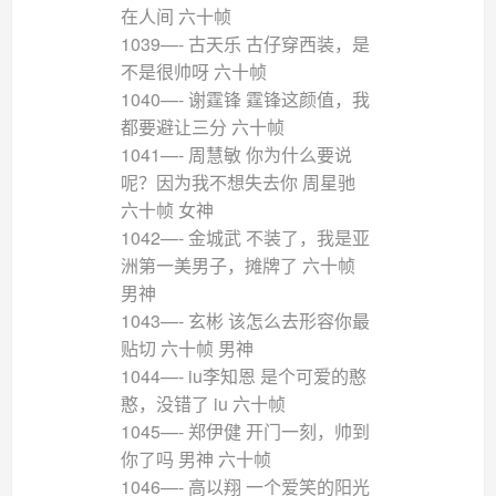
在人间 六十帧
1039—- 古天乐 古仔穿西装，是
不是很帅呀 六十帧
1040—- 谢霆锋 霆锋这颜值，我
都要避让三分 六十帧
1041—- 周慧敏 你为什么要说
呢？因为我不想失去你 周星驰
六十帧 女神
1042—- 金城武 不装了，我是亚
洲第一美男子，摊牌了 六十帧
男神
1043—- 玄彬 该怎么去形容你最
贴切 六十帧 男神
1044—- iu李知恩 是个可爱的憨
憨，没错了 iu 六十帧
1045—- 郑伊健 开门一刻，帅到
你了吗 男神 六十帧
1046—- 高以翔 一个爱笑的阳光