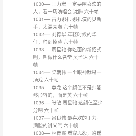
1030—- 王力宏 一定要陪喜欢的
人，看一场演唱会 沈腾 六十帧
1031—- 古力娜扎 娜扎演的贝斯
手，太漂亮啦 六十帧
1032—- 刘德华 年轻时候的华
仔，帅到掉渣 六十帧
1033—- 周星驰 你吃面的新招式
啊，叫做什么名堂 吴孟达 六十
帧
1034—- 梁朝伟 一个眼神就是一
场戏 六十帧
1035—- 尊龙 这个颜值不是帅能
够形容的，而是美 六十帧
1036—- 张敏 周星驰 这颜值至少
分吧 六十帧
1037—- 吕良伟 最喜欢的丁力，
满脸的讲义气 六十帧
1038—- 林青霞 看穿恩怨，逍遥