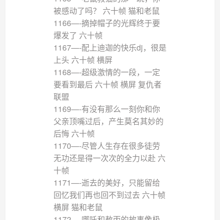
被感动了吗？ 六十帧 猫和老鼠
1166—-摘掉帽子的光辉终于要
爆发了 六十帧
1167—-配上迪迦的快乐dj，很是
上头 六十帧 横屏
1168—-超级激情的一段，一定
要看到最后 六十帧 横屏 复仇者
联盟
1169—-有没有那么一刻你和你
父亲顶嘴过后，产生莫名其妙的
后悔 六十帧
1170—-尽管人生存在很多徒劳
无功还是得一次次的全力以赴 六
十帧
1171—-逝去的美好，只能留给
回忆我们再也回不到过去 六十帧
横屏 猫和老鼠
1172—-哪吒和敖丙的故事像极