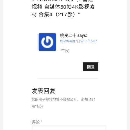
视频 自媒体60帧4K影视素
材 合集4（217部）”
桃良二十
says:
2022年6月7日 at 下午5:07
牛皮
回复
发表回复
您的电子邮箱地址不会被公开。
必填项已
用
*
标注
评论
*