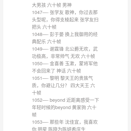
大男孩 六十帧 男神
1047—- 张学友 歌神，你过去那
头型呢，你得支棱起来 张学友扫
把头 六十帧
1048—- 彭于晏 换上我御用的经
典配乐 六十帧
1049—- 谢霆锋 北公爵无欢，武
功极高，非常帅气 无欢 六十帧
1050—- 金喜善 玉漱，蒙将军他
不会回来了 神话 六十帧
1051—- 黎明 黎天王的贵族气
质，你避让几分？ 四大天王 六
十帧
1052—- beyond 近距离感受一下
年轻时候的beyond 黄家驹 六十
帧
1053—- 那些年 沈佳宜，我喜欢
你 明星 陈晓为陈妍希庆生