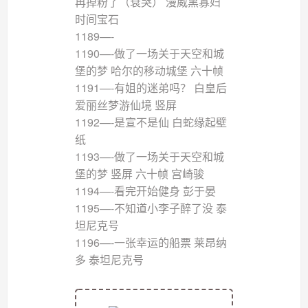
再掉粉了（衰哭） 漫威黑寡妇
时间宝石
1189—-
1190—-做了一场关于天空和城
堡的梦 哈尔的移动城堡 六十帧
1191—-有姐的迷弟吗？ 白皇后
爱丽丝梦游仙境 竖屏
1192—-是宣不是仙 白蛇缘起壁
纸
1193—-做了一场关于天空和城
堡的梦 竖屏 六十帧 宫崎骏
1194—-看完开始健身 彭于晏
1195—-不知道小李子醉了没 泰
坦尼克号
1196—-一张幸运的船票 莱昂纳
多 泰坦尼克号