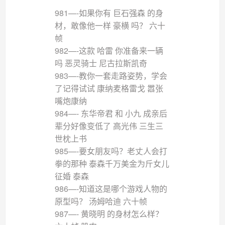
981—-如果你有 巨石强森 的身
材，敢像他一样 豪横 吗？ 六十
帧
982—-这款 哈雷 你准备来一辆
吗 恶灵骑士 尼古拉斯凯奇
983—-教你一套走路姿势，学会
了记得试试 康纳麦格雷戈 嚣张
嘴炮康纳
984—- 东华帝君 和 小九 成亲后
辈分好像变低了 高光伟 三生三
世枕上书
985—-要女朋友吗？老丈人会打
拳的那种 泰森千万美金为斤女儿
征婚 泰森
986—-知道这是哪个游戏人物的
原型吗？ 汤姆哈迪 六十帧
987—- 黄晓明 的身材怎么样？