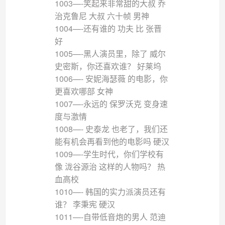
1003—-笑起来非常甜的大叔 乔
治克鲁尼 大叔 六十帧 男神
1004—-还有谁的 功夫 比 张晋
好
1005—-黑人演员里，除了 威尔
史密斯，你还喜欢谁？ 好莱坞
1006—- 安妮海瑟薇 的电影，你
更喜欢哪部 女神
1007—-永远的 保罗沃克 变身速
度与激情
1008—- 史泰龙 也老了，我们还
能有机会再看到他的电影吗 硬汉
1009—-学生时代，你们学校有
像 泷谷源治 这样的人物吗？ 热
血高校
1010—- 韩国的实力派演员还有
谁？ 李秉宪 硬汉
1011—-自带低音炮的男人 范迪