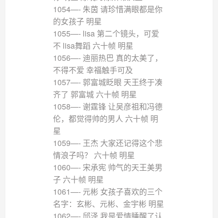
1054—- 朱茵 请珍惜满眼都是你
的女孩子 明星
1055—- lisa 第二个镜头，可爱
不 lisa舞蹈 六十帧 明星
1056—- 迪丽热巴 真的太美了，
不得不爱 幸福触手可及
1057—- 郭富城眨眼 天王终于凑
齐了 郭富城 六十帧 明星
1058—- 谢霆锋 让吴彦祖和冯德
伦，都觉得帅的男人 六十帧 明
星
1059—- 王杰 大家还记得这个悲
情浪子吗？ 六十帧 明星
1060—- 宋承宪 帅气的天王美男
子 六十帧 明星
1061—- 元彬 女孩子喜欢的三个
名字：玄彬、元彬、金宇彬 明星
1062—- 邱泽 我是爱情睡醒了认