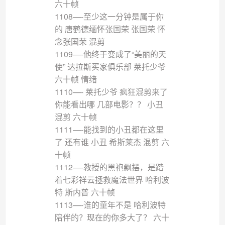
六十帧
1108—-至少这一分钟是属于你
的 唐鹤德缅怀张国荣 张国荣 怀
念张国荣 混剪
1109—-他终于变成了“美丽的天
使” 达拉斯买家俱乐部 莱托少爷
六十帧 情绪
1110—- 莱托少爷 疯狂混剪来了
你能看出哪 几部电影？？ 小丑
混剪 六十帧
1111—-能找到的小丑都在这里
了 还有谁 小丑 希斯莱杰 混剪 六
十帧
1112—-教授的黑袍飘摆，是踏
着七彩祥云拯救魔法世界 哈利波
特 斯内普 六十帧
1113—-谁的童年不是 哈利波特
陪伴的？现在的你多大了？ 六十