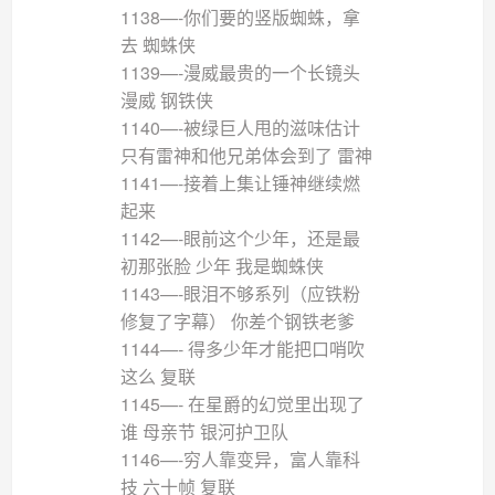
1138—-你们要的竖版蜘蛛，拿
去 蜘蛛侠
1139—-漫威最贵的一个长镜头
漫威 钢铁侠
1140—-被绿巨人甩的滋味估计
只有雷神和他兄弟体会到了 雷神
1141—-接着上集让锤神继续燃
起来
1142—-眼前这个少年，还是最
初那张脸 少年 我是蜘蛛侠
1143—-眼泪不够系列（应铁粉
修复了字幕） 你差个钢铁老爹
1144—- 得多少年才能把口哨吹
这么 复联
1145—- 在星爵的幻觉里出现了
谁 母亲节 银河护卫队
1146—-穷人靠变异，富人靠科
技 六十帧 复联