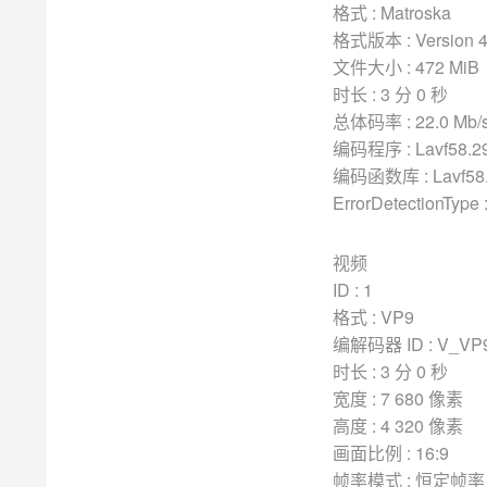
格式 : Matroska
格式版本 : Version 
文件大小 : 472 MiB
时长 : 3 分 0 秒
总体码率 : 22.0 Mb/
编码程序 : Lavf58.29
编码函数库 : Lavf58.
ErrorDetectionType :
视频
ID : 1
格式 : VP9
编解码器 ID : V_VP
时长 : 3 分 0 秒
宽度 : 7 680 像素
高度 : 4 320 像素
画面比例 : 16:9
帧率模式 : 恒定帧率 