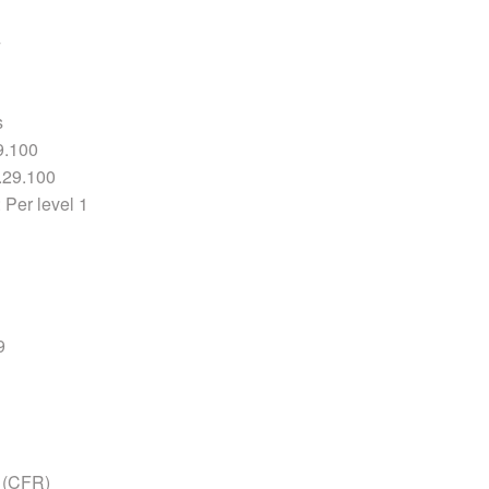
4
s
.100
29.100
 Per level 1
9
(CFR)