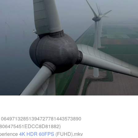
106497132851394727781443573890
806475451EDCC8D81882)
perience
4K HDR 60FPS
(FUHD).mkv