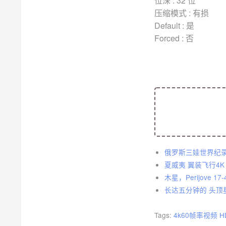
位深 : 32 位
压缩模式 : 有损
Default : 是
Forced : 否
俄罗斯三娃世界纪录
夏威夷 翼装飞行4K 
木星，Perijove 1
长达五分钟的 头顶
Tags:
4k60帧率视频
H