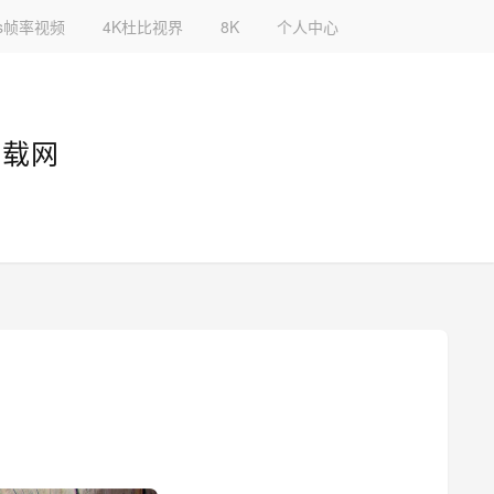
fps帧率视频
4K杜比视界
8K
个人中心
下载网