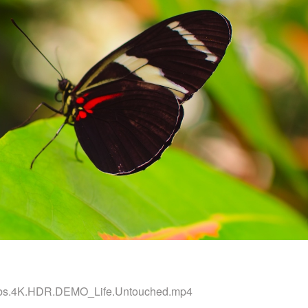
s.4K.HDR.DEMO_Life.Untouched.mp4