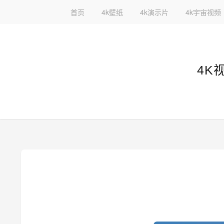
首页
4k壁纸
4k演示片
4k宇宙视频
4K