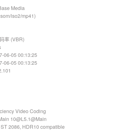
Base Media
som/iso2/mp41)
率 (VBR)
s
06-05 00:13:25
06-05 00:13:25
.101
ciency Video Coding
 Main 10@L5.1@Main
T 2086, HDR10 compatible