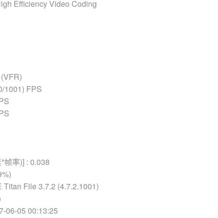
 Efficiency Video Coding
(VFR)
0/1001) FPS
FPS
FPS
率)] : 0.038
9%)
an File 3.7.2 (4.7.2.1001)
)
06-05 00:13:25