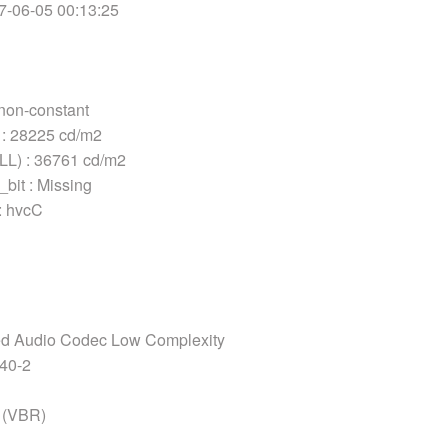
06-05 00:13:25
on-constant
28225 cd/m2
 : 36761 cd/m2
bit : Missing
 hvcC
 Audio Codec Low Complexity
40-2
(VBR)