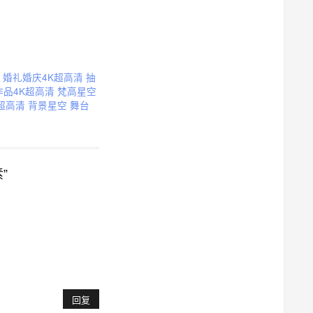
清
婚礼婚庆4K超高清
抽
作品4K超高清
梵高星空
超高清
背景星空
舞台
”
回复