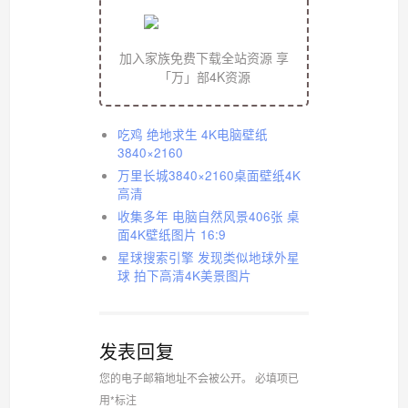
加入家族免费下载全站资源 享
「万」部4K资源
吃鸡 绝地求生 4K电脑壁纸
3840×2160
万里长城3840×2160桌面壁纸4K
高清
收集多年 电脑自然风景406张 桌
面4K壁纸图片 16:9
星球搜索引擎 发现类似地球外星
球 拍下高清4K美景图片
发表回复
您的电子邮箱地址不会被公开。
必填项已
用
*
标注