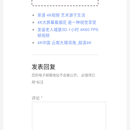
茶道 4K视频 艺术源于生活
4K大屏幕看烟花 是一种视觉享受
圣诞老人城堡3D-1小时 4K60 FPS
帧视频
4K中国 云南大理洱海_超清4K
发表回复
您的电子邮箱地址不会被公开。
必填项已
用
*
标注
评论
*