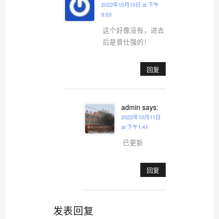
2022年10月10日 at 下午
9:03
这个好像没有，进去
后是曾仕强的！
回复
admin
says:
2022年10月11日
at 下午1:41
已更新
回复
发表回复