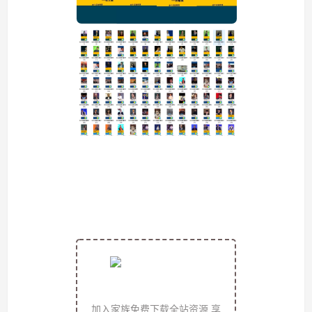
加入家族免费下载全站资源 享