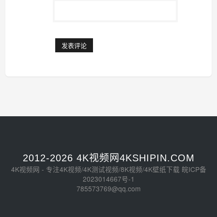
2012-2026 4K视频网4KSHIPIN.COM
4K视频网 - 专注4K视频/4K测试视频/8K视频/4K壁纸下载
皖ICP备
2023014667号-1
785573769@qq.com