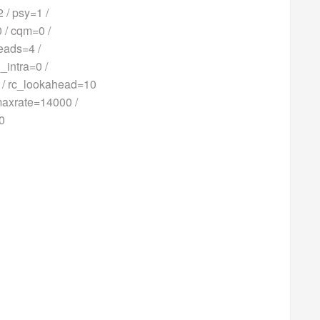
 / psy=1 /
 / cqm=0 /
eads=4 /
_intra=0 /
0 / rc_lookahead=10
_maxrate=14000 /
00