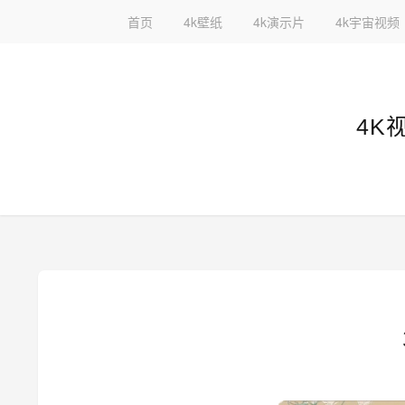
首页
4k壁纸
4k演示片
4k宇宙视频
4K