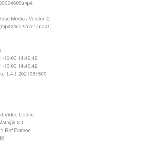
89004609.mp4
ase Media / Version 2
mp42/iso2/avc1/mp41)
s
10-03 14:49:42
10-03 14:49:42
 1.4.1 2021081500
d Video Codec
 Main@L3.1
 Ref Frames
 是