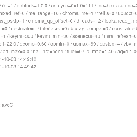
ef=1 / deblock=1:0:0 / analyse=0x1:0x111 / me=hex / subme=2
mixed_ref=0 / me_range=16 / chroma_me=1 / trellis=0 / 8x8dct=0
st_pskip=1 / chroma_qp_offset=0 / threads=12 / lookahead_thr
r=0 / decimate=1 / interlaced=0 / bluray_compat=0 / constrained
=1 / keyint=300 / keyint_min=30 / scenecut=40 / intra_refresh=
 / crf=22.0 / qcomp=0.60 / qpmin=0 / qpmax=69 / qpstep=4 / vbv
crf_max=0.0 / nal_hrd=none / filler=0 / ip_ratio=1.40 / aq=1:1.
10-03 14:49:42
10-03 14:49:42
 avcC