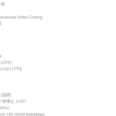
 帧
vanced Video Coding
秒
9
(CFR)
0/1001) FPS
(连续)
率)] : 0.057
100%)
e 163 r3059 b684ebe0