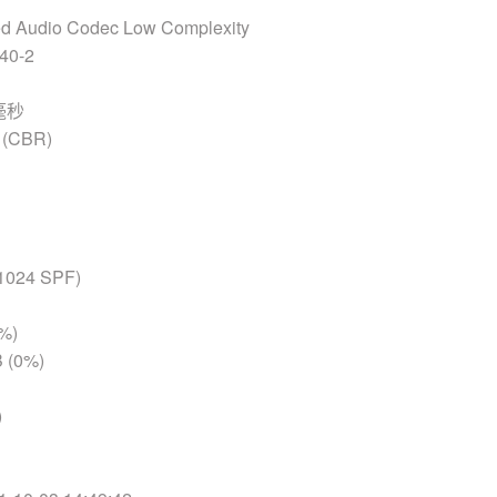
 Audio Codec Low Complexity
40-2
 毫秒
(CBR)
1024 SPF)
%)
 (0%)
)