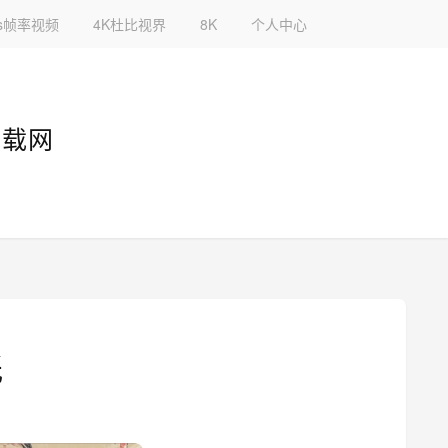
fps帧率视频
4K杜比视界
8K
个人中心
下载网
纸