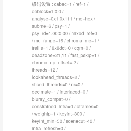
编码设置 : cabac=1 / ref=1 /
deblock=1:0:0 /
analyse=0x1:0x111 / me=hex /
subme=6 / psy=1 /
psy_rd=1.00:0.00 / mixed_ref=0
/ me_range=16 / chroma_me=1 /
trellis=1 / 8x8dct=0 / cqm=0 /
deadzone=21,11 / fast_pskip=1 /
chroma_qp_offset=-2 /
threads=12 /
lookahead_threads=2 /
sliced_threads=0 / nr=0 /
decimate=1 / interlaced=0 /
bluray_compat=0 /
constrained_intra=0 / bframes=0
/ weightp=1 / keyint=300 /
keyint_min=30 / scenecut=40 /
intra_refresh=0 /