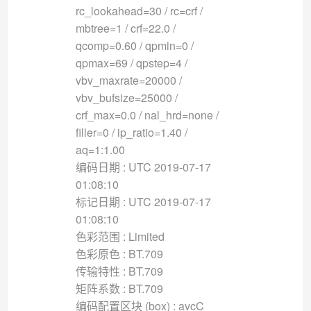
rc_lookahead=30 / rc=crf /
mbtree=1 / crf=22.0 /
qcomp=0.60 / qpmin=0 /
qpmax=69 / qpstep=4 /
vbv_maxrate=20000 /
vbv_bufsize=25000 /
crf_max=0.0 / nal_hrd=none /
filler=0 / ip_ratio=1.40 /
aq=1:1.00
编码日期 : UTC 2019-07-17
01:08:10
标记日期 : UTC 2019-07-17
01:08:10
色彩范围 : Limited
色彩原色 : BT.709
传输特性 : BT.709
矩阵系数 : BT.709
编码配置区块 (box) : avcC