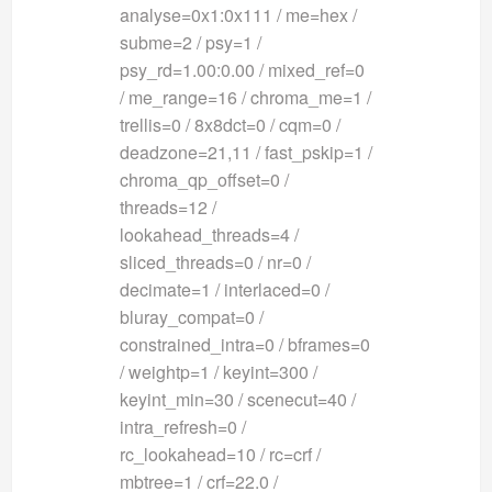
analyse=0x1:0x111 / me=hex /
subme=2 / psy=1 /
psy_rd=1.00:0.00 / mixed_ref=0
/ me_range=16 / chroma_me=1 /
trellis=0 / 8x8dct=0 / cqm=0 /
deadzone=21,11 / fast_pskip=1 /
chroma_qp_offset=0 /
threads=12 /
lookahead_threads=4 /
sliced_threads=0 / nr=0 /
decimate=1 / interlaced=0 /
bluray_compat=0 /
constrained_intra=0 / bframes=0
/ weightp=1 / keyint=300 /
keyint_min=30 / scenecut=40 /
intra_refresh=0 /
rc_lookahead=10 / rc=crf /
mbtree=1 / crf=22.0 /