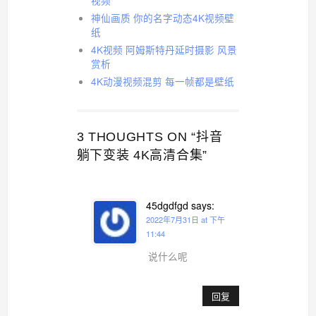
视频
神仙画质 你的名字动态4K视频壁
纸
4K视频 阿姆斯特丹延时摄影 风景
赏析
4K动漫视频混剪 每一帧都是壁纸
3 THOUGHTS ON “抖音
躺下变装 4K高清合集”
45dgdfgd
says:
2022年7月31日 at 下午
11:44
说什么呢
回复