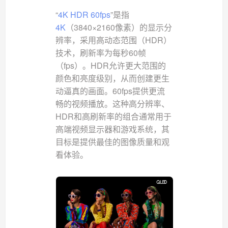
“
4K HDR 60fps
”是指
4K
（3840×2160像素）的显示分
辨率，采用高动态范围（HDR）
技术，刷新率为每秒60帧
（fps）。HDR允许更大范围的
颜色和亮度级别，从而创建更生
动逼真的画面。60fps提供更流
畅的视频播放。这种高分辨率、
HDR和高刷新率的组合通常用于
高端视频显示器和游戏系统，其
目标是提供最佳的图像质量和观
看体验。