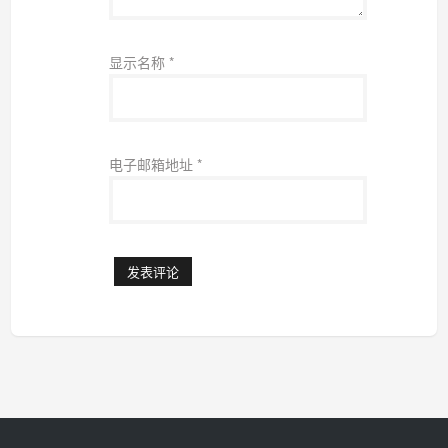
显示名称
*
电子邮箱地址
*