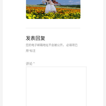
发表回复
您的电子邮箱地址不会被公开。
必填项已
用
*
标注
评论
*