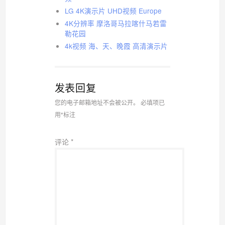
LG 4K演示片 UHD视频 Europe
4K分辨率 摩洛哥马拉喀什马若雷
勒花园
4k视频 海、天、晚霞 高清演示片
发表回复
您的电子邮箱地址不会被公开。
必填项已
用
*
标注
评论
*