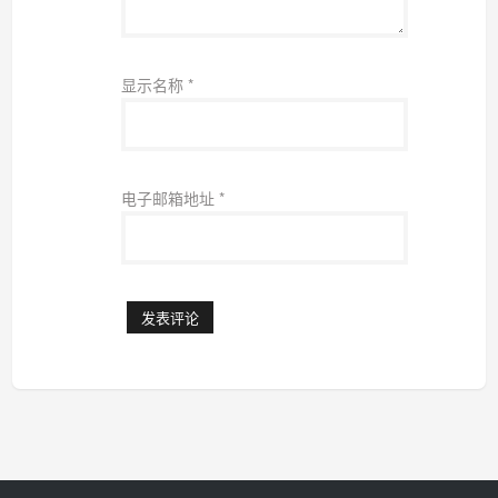
显示名称
*
电子邮箱地址
*