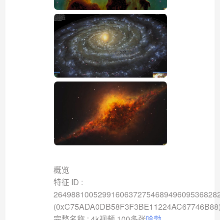
概览
特征 ID :
2649881005299160637275468949609536828
(0xC75ADA0DB58F3F3BE11224AC67746B88
完整名称 : 4k视频 100多张
哈勃