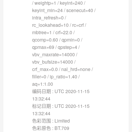
/ weightp=1 / keyint=240 /
keyint_min=24 / scenecut=40 /
intra_refresh=0 /
rc_lookahead=10 / rc=crf /
mbtree=1 / crf=22.0 /
qcomp=0.60 / qpmin=0 /
qpmax=69 / qpstep=4 /
vbv_maxrate=14000 /
vbv_bufsize=14000 /
crf_max=0.0 / nal_hrd=none /
filler=0 / ip_ratio=1.40 /
aq=1:1.00
编码日期 : UTC 2020-11-15
13:32:44
标记日期 : UTC 2020-11-15
13:32:44
色彩范围 : Limited
色彩原色 : BT.709