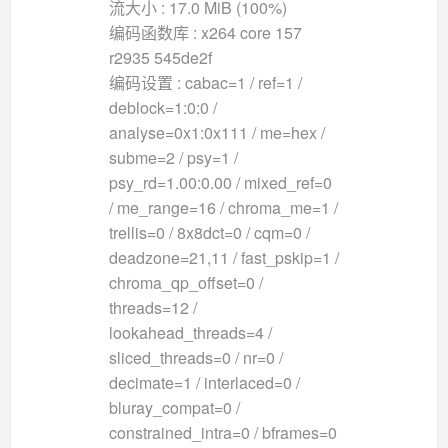
流大小 : 17.0 MiB (100%)
编码函数库 : x264 core 157
r2935 545de2f
编码设置 : cabac=1 / ref=1 /
deblock=1:0:0 /
analyse=0x1:0x111 / me=hex /
subme=2 / psy=1 /
psy_rd=1.00:0.00 / mixed_ref=0
/ me_range=16 / chroma_me=1 /
trellis=0 / 8x8dct=0 / cqm=0 /
deadzone=21,11 / fast_pskip=1 /
chroma_qp_offset=0 /
threads=12 /
lookahead_threads=4 /
sliced_threads=0 / nr=0 /
decimate=1 / interlaced=0 /
bluray_compat=0 /
constrained_intra=0 / bframes=0