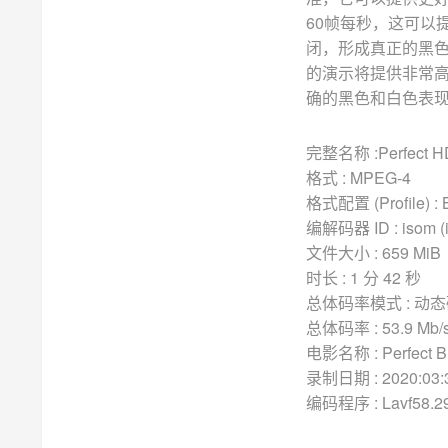
60帧每秒，这可以
闭，形成真正的黑色
的演示将提供非常
确的黑色和白色表
完整名称 :Perfect H
格式 : MPEG-4
格式配置 (Profile) : 
编解码器 ID : isom (i
文件大小 : 659 MiB
时长 : 1 分 42 秒
总体码率模式 : 动态码
总体码率 : 53.9 Mb/
电影名称 : Perfect Bl
录制日期 : 2020:03:3
编码程序 : Lavf58.29