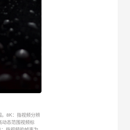
。8K：指视频分辨
种高动态范围视频标
S：指视频的帧率为