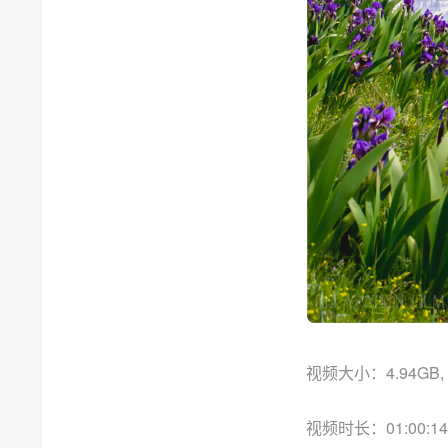
视频大小：4.94GB,
视频时长：01:00:14