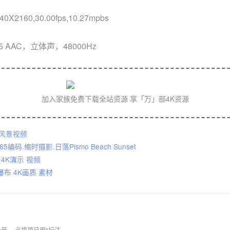
2160,30.00fps,10.27mpbs
 AAC，立体声，48000Hz
加入家族免费下载全站资源 享「万」部4K资源
K风景视频
65编码.缩时摄影.日落Pismo Beach Sunset
 4K演示 视频
津巴布韦 维多利亚瀑布 4K画质 素材
公开。
必填项已用
*
标注