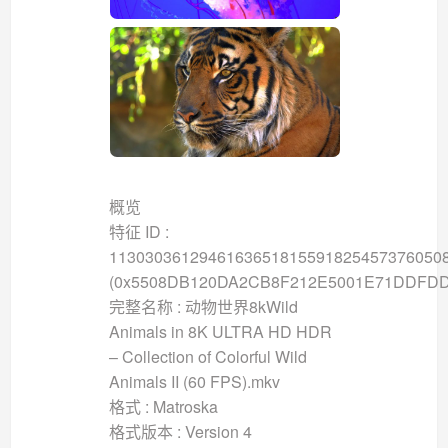
概览
特征 ID :
1130303612946163651815591825457376050
(0x5508DB120DA2CB8F212E5001E71DDFDD
完整名称 : 动物世界8kWild
Animals in 8K ULTRA HD HDR
– Collection of Colorful Wild
Animals II (60 FPS).mkv
格式 : Matroska
格式版本 : Version 4