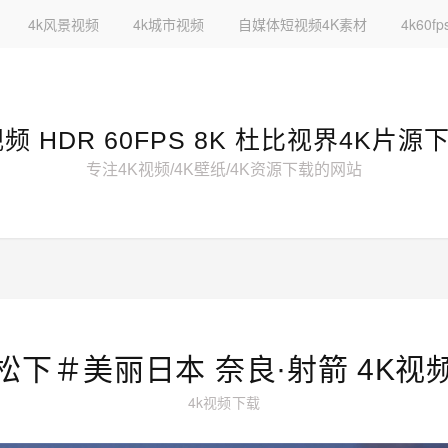
4k风景视频
4k城市视频
自媒体短视频4K素材
4k60
视频 HDR 60FPS 8K 杜比视界4K片源
专注4K视频/4K壁纸/4K资源下载的网站
松下＃美丽日本 奈良·射箭 4K视
4k视频下载