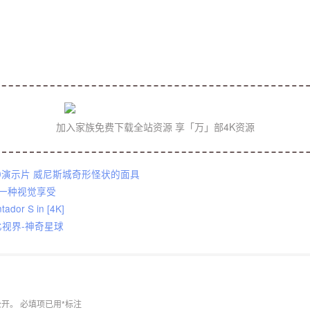
加入家族免费下载全站资源 享「万」部4K资源
DR10演示片 威尼斯城奇形怪状的面具
是一种视觉享受
tador S in [4K]
S杜比视界-神奇星球
公开。
必填项已用
*
标注