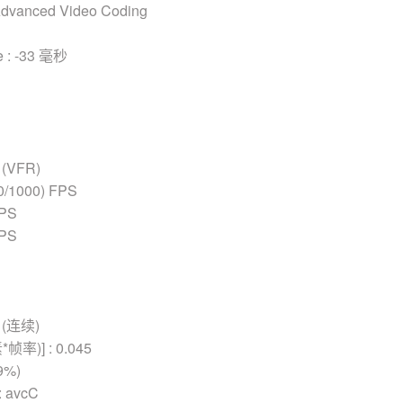
vanced Video Coding
e : -33 毫秒
(VFR)
0/1000) FPS
FPS
FPS
(连续)
率)] : 0.045
9%)
 avcC