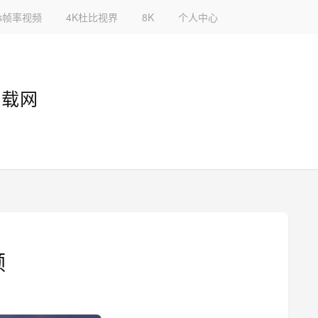
fps帧率视频
4K杜比视界
8K
个人中心
下载网
频