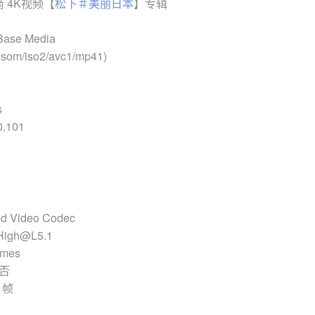
箭 4K视频【
松下＃美丽日本
】专辑
Base Media
som/iso2/avc1/mp41)
s
.101
d Video Codec
 High@L5.1
ames
 否
 帧