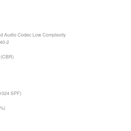
 Audio Codec Low Complexity
40-2
(CBR)
1024 SPF)
1%)